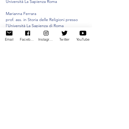
Università La Sapienza Roma
Marianna Ferrara
prof. ass. in Storia delle Religioni presso 
l'Università La Sapienza di Roma
E PER LE CURATRICI DEL VOLUME
Email
Facebook
Instagram
Twitter
YouTube
Mostra di più
Condividi questo evento
www.rfpitalia.org
©2024 by Religions For Peace