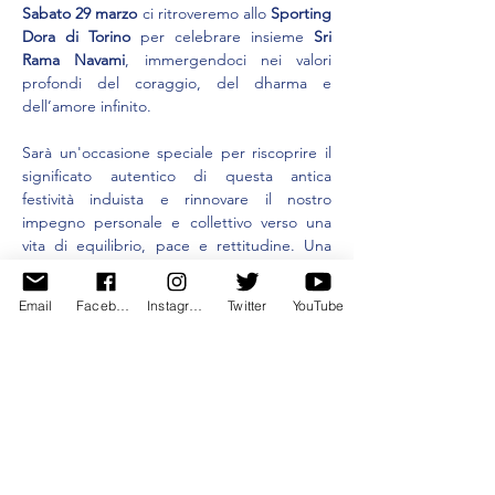
Sabato 29 marzo
 ci ritroveremo allo 
Sporting 
Dora di Torino
 per celebrare insieme 
Sri 
Rama Navami
, immergendoci nei valori 
profondi del coraggio, del dharma e 
dell’amore infinito.
Sarà un'occasione speciale per riscoprire il 
significato autentico di questa antica 
festività induista e rinnovare il nostro 
impegno personale e collettivo verso una 
vita di equilibrio, pace e rettitudine. Una 
festa che unisce la comunità attraverso la 
musica, la preghiera e la condivisione.
Email
Facebook
Instagram
Twitter
YouTube
Dove:
 Sporting Dora – Corso Umbria, 83 
Torino
Mostra di più